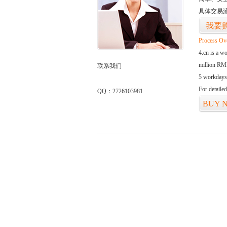
具体交易
我要
Process Ov
4.cn is a w
million RMB
联系我们
5 workdays
For detaile
QQ：2726103981
BUY 