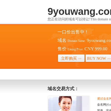
9youwang.c
您正在访问的域名可以转让!This domain name i
一口价出售中！
域名
9youwang.c
Domain Name:
售价
CNY 999.00
Listing Price:
立即购买
BUY NOW
>>
>>
域名交易方式：
通过金名网(
金名网(4
简单、安