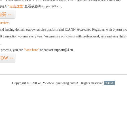
流程可
“点击这里”
查看或咨询support@4.cn。
购买
>>
erview:
orld leading domain escrow service platform and ICANN-Accredited Registrar, with 6 years ri
 transaction volume every year. We promise our clients with professional, safe and easy third-
.
d process, you can
“visit here”
or contact support@4.cn.
NOW
>>
Copyright © 1998 -2025 www.9youwang.com All Rights Reserved
51La